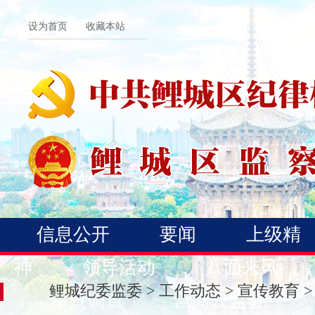
设为首页
收藏本站
信息公开
要闻
上级精
神
领导活动
八面来风
鲤城纪委监委
>
工作动态
>
宣传教育
>
审查调查
营商云监督