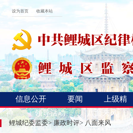
设为首页
收藏本站
信息公开
要闻
上级精
神
领导活动
八面来风
鲤城纪委监委
>
廉政时评
>
八面来风
审查调查
营商云监督