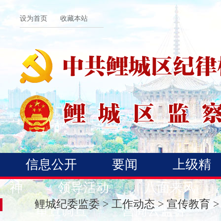
设为首页
收藏本站
信息公开
要闻
上级精
神
领导活动
八面来风
鲤城纪委监委
>
工作动态
>
宣传教育
>
审查调查
营商云监督