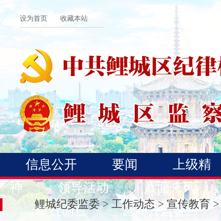
设为首页
收藏本站
信息公开
要闻
上级精
神
领导活动
八面来风
鲤城纪委监委
>
工作动态
>
宣传教育
>
审查调查
营商云监督