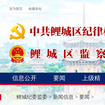
设为首页
收藏本站
信息公开
要闻
上级精
神
领导活动
八面来风
鲤城纪委监委
>
新闻信息
>
要闻
>
审查调查
营商云监督