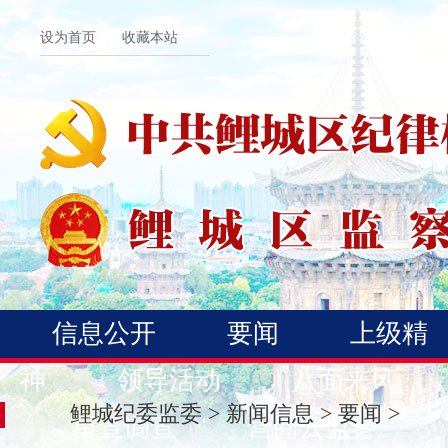
设为首页
收藏本站
信息公开
要闻
上级精
神
领导活动
八面来风
鲤城纪委监委
>
新闻信息
>
要闻
>
审查调查
营商云监督