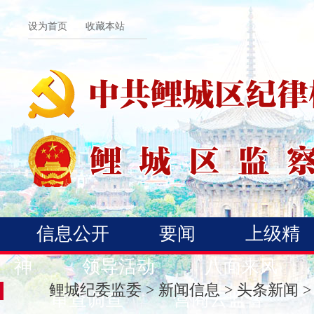
设为首页
收藏本站
信息公开
要闻
上级精
神
领导活动
八面来风
鲤城纪委监委
>
新闻信息
>
头条新闻
>
审查调查
营商云监督