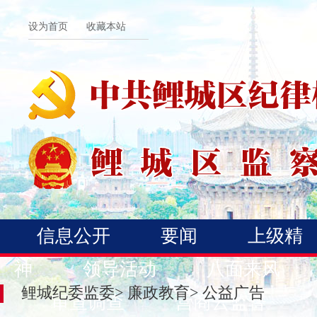
设为首页
收藏本站
信息公开
要闻
上级精
神
领导活动
八面来风
鲤城纪委监委
>
廉政教育
>
公益广告
审查调查
营商云监督