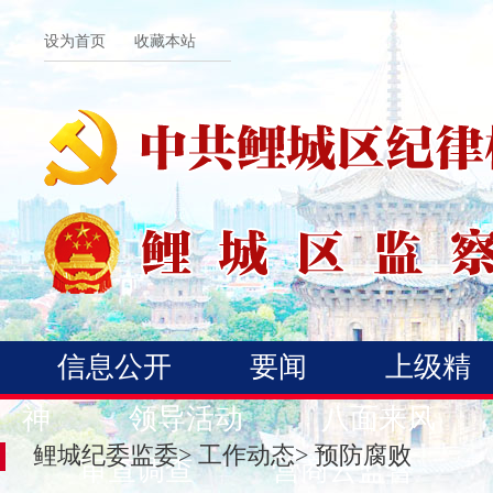
设为首页
收藏本站
信息公开
要闻
上级精
神
领导活动
八面来风
鲤城纪委监委
>
工作动态
>
预防腐败
审查调查
营商云监督